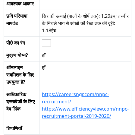
आवश्यक आकार
छवि परिभाषा
सिर की ऊंचाई (बालों के शीर्ष तक): 1.29इंच; तस्वीर
मापदंड
के निचले भाग से आंखों की रेखा तक की दूरी:
1.18इंच
पीछे का रंग
मुद्रण योग्य?
हाँ
ऑनलाइन
हाँ
सबमिशन के लिए
उपयुक्त है?
आधिकारिक
https://careersngr.com/nnpc-
दस्तावेजों के लिए
recruitment/
वेब लिंक
https://www.efficiencyview.com/nnpc-
recruitment-portal-2019-2020/
टिप्पणियाँ